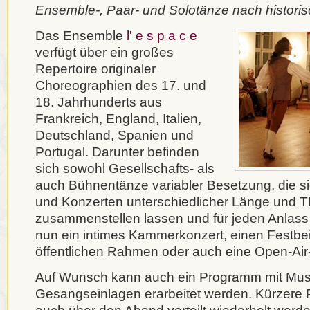
Ensemble-, Paar- und Solotänze nach histori
Das Ensemble
l' e s p a c e
verfügt über ein großes
Repertoire originaler
Choreographien des 17. und
18. Jahrhunderts aus
Frankreich, England, Italien,
Deutschland, Spanien und
Portugal. Darunter befinden
sich sowohl Gesellschafts- als
auch Bühnentänze variabler Besetzung, die s
und Konzerten unterschiedlicher Länge und 
zusammenstellen lassen und für jeden Anlass 
nun ein intimes Kammerkonzert, einen Festbei
öffentlichen Rahmen oder auch eine Open-Air
Auf Wunsch kann auch ein Programm mit Musi
Gesangseinlagen erarbeitet werden. Kürzer