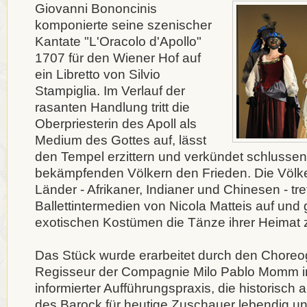
Giovanni Bononcinis
komponierte seine szenischer
Kantate "L'Oracolo d'Apollo"
1707 für den Wiener Hof auf
ein Libretto von Silvio
Stampiglia. Im Verlauf der
rasanten Handlung tritt die
Oberpriesterin des Apoll als
Medium des Gottes auf, lässt
den Tempel erzittern und verkündet schlussen
bekämpfenden Völkern den Frieden. Die Völke
Länder - Afrikaner, Indianer und Chinesen - tre
Ballettintermedien von Nicola Matteis auf und 
exotischen Kostümen die Tänze ihrer Heimat
Das Stück wurde erarbeitet durch den Chore
Regisseur der Compagnie Milo Pablo Momm in 
informierter Aufführungspraxis, die historisch 
des Barock für heutige Zuschauer lebendig un