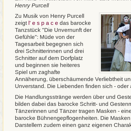
Henry Purcell
Zu Musik von Henry Purcell
zeigt
l' e s p a c e
das barocke
Tanzstück "Die Unvernunft der
Gefühle": Müde von der
Tagesarbeit begegnen sich
drei Schnitterinnen und drei
Schnitter auf dem Dorfplatz
und beginnen sie heiteres
Spiel um zaghafte
Annäherung, überschäumende Verliebtheit und
Unverstand. Die Liebenden finden sich - oder a
Die Handlungsstränge werden über und Geste
bilden dabei das barocke Schritt- und Gestenm
Tänzerinnen und Tänzer tragen Masken - ein
barocke Bühnengepflogenheiten. Die Masken 
Darstellern zudem einen ganz eigenen Charak