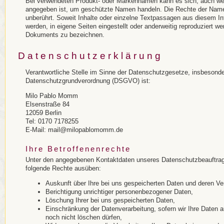
Bei verwendeten Produkt- oder Markennamen kann es sich, auch wen
angegeben ist, um geschützte Namen handeln. Die Rechte der Name
unberührt. Soweit Inhalte oder einzelne Textpassagen aus diesem 
werden, in eigene Seiten eingestellt oder anderweitig reproduziert wer
Dokuments zu bezeichnen.
Datenschutzerklärung
Verantwortliche Stelle im Sinne der Datenschutzgesetze, insbesond
Datenschutzgrundverordnung (DSGVO) ist:
Milo Pablo Momm
Elsenstraße 84
12059 Berlin
Tel: 0170 7178255
E-Mail: mail@milopablomomm.de
Ihre Betroffenenrechte
Unter den angegebenen Kontaktdaten unseres Datenschutzbeauftragt
folgende Rechte ausüben:
Auskunft über Ihre bei uns gespeicherten Daten und deren Ve
Berichtigung unrichtiger personenbezogener Daten,
Löschung Ihrer bei uns gespeicherten Daten,
Einschränkung der Datenverarbeitung, sofern wir Ihre Daten a
noch nicht löschen dürfen,